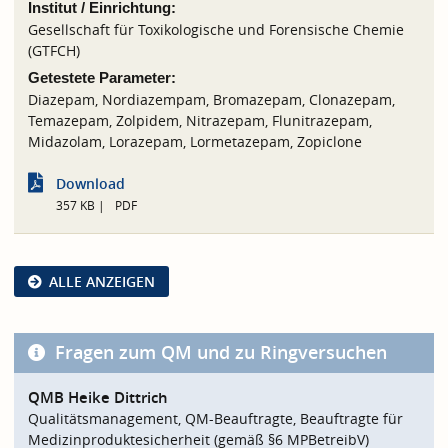
Institut / Einrichtung:
Gesellschaft für Toxikologische und Forensische Chemie
(GTFCH)
Getestete Parameter:
Diazepam, Nordiazempam, Bromazepam, Clonazepam,
Temazepam, Zolpidem, Nitrazepam, Flunitrazepam,
Midazolam, Lorazepam, Lormetazepam, Zopiclone
Download
357 KB
PDF
ALLE ANZEIGEN
Fragen zum QM und zu Ringversuchen
QMB Heike Dittrich
Qualitätsmanagement, QM-Beauftragte, Beauftragte für
Medizinproduktesicherheit (gemäß §6 MPBetreibV)