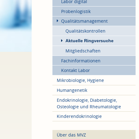
Labor digital
Probenlogistik
Qualitätsmanagement
Qualitätskontrollen
Aktuelle Ringversuche
Mitgliedschaften
Fachinformationen
Kontakt Labor
Mikrobiologie, Hygiene
Humangenetik
Endokrinologie, Diabetologie,
Osteologie und Rheumatologie
Kinderendokrinologie
Über das MVZ