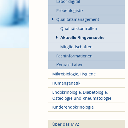
Labor digital
Probenlogistik
Qualitätsmanagement
Qualitätskontrollen
Aktuelle Ringversuche
Mitgliedschaften
Fachinformationen
Kontakt Labor
Mikrobiologie, Hygiene
Humangenetik
Endokrinologie, Diabetologie,
Osteologie und Rheumatologie
Kinderendokrinologie
Über das MVZ