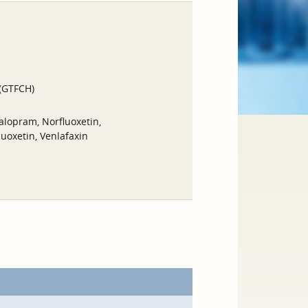
 (GTFCH)
talopram, Norfluoxetin,
uoxetin, Venlafaxin