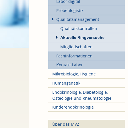
Labor digital
Probenlogistik
Qualitätsmanagement
Qualitätskontrollen
Aktuelle Ringversuche
Mitgliedschaften
Fachinformationen
Kontakt Labor
Mikrobiologie, Hygiene
Humangenetik
Endokrinologie, Diabetologie,
Osteologie und Rheumatologie
Kinderendokrinologie
Über das MVZ