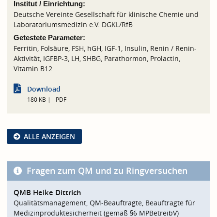
Institut / Einrichtung:
Deutsche Vereinte Gesellschaft für klinische Chemie und
Laboratoriumsmedizin e.V. DGKL/RfB
Getestete Parameter:
Ferritin, Folsäure, FSH, hGH, IGF-1, Insulin, Renin / Renin-
Aktivität, IGFBP-3, LH, SHBG, Parathormon, Prolactin,
Vitamin B12
Download
180 KB
PDF
ALLE ANZEIGEN
Fragen zum QM und zu Ringversuchen
QMB Heike Dittrich
Qualitätsmanagement, QM-Beauftragte, Beauftragte für
Medizinproduktesicherheit (gemäß §6 MPBetreibV)