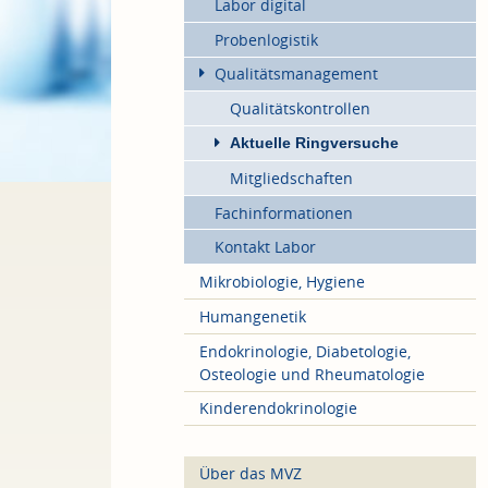
Labor digital
Probenlogistik
Qualitätsmanagement
Qualitätskontrollen
Aktuelle Ringversuche
Mitgliedschaften
Fachinformationen
Kontakt Labor
Mikrobiologie, Hygiene
Humangenetik
Endokrinologie, Diabetologie,
Osteologie und Rheumatologie
Kinderendokrinologie
Über das MVZ