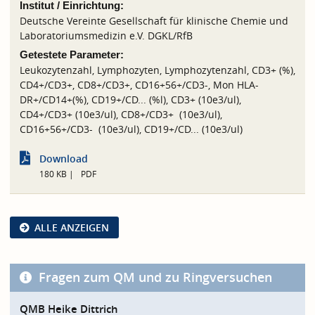
Institut / Einrichtung:
Deutsche Vereinte Gesellschaft für klinische Chemie und
Laboratoriumsmedizin e.V. DGKL/RfB
Getestete Parameter:
Leukozytenzahl, Lymphozyten, Lymphozytenzahl, CD3+ (%),
CD4+/CD3+, CD8+/CD3+, CD16+56+/CD3-, Mon HLA-
DR+/CD14+(%), CD19+/CD... (%l), CD3+ (10e3/ul),
CD4+/CD3+ (10e3/ul), CD8+/CD3+ (10e3/ul),
CD16+56+/CD3- (10e3/ul), CD19+/CD... (10e3/ul)
Download
180 KB
PDF
ALLE ANZEIGEN
Fragen zum QM und zu Ringversuchen
QMB Heike Dittrich