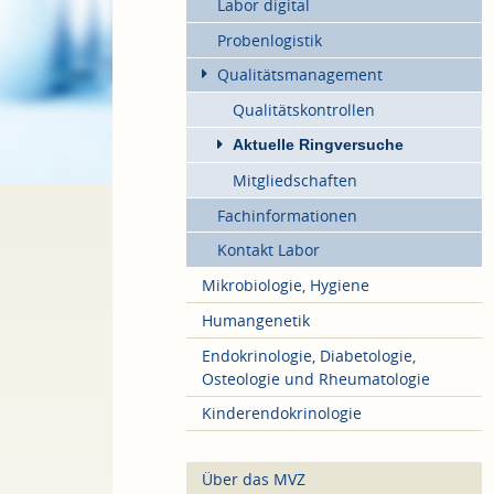
Labor digital
Probenlogistik
Qualitätsmanagement
Qualitätskontrollen
Aktuelle Ringversuche
Mitgliedschaften
Fachinformationen
Kontakt Labor
Mikrobiologie, Hygiene
Humangenetik
Endokrinologie, Diabetologie,
Osteologie und Rheumatologie
Kinderendokrinologie
Über das MVZ