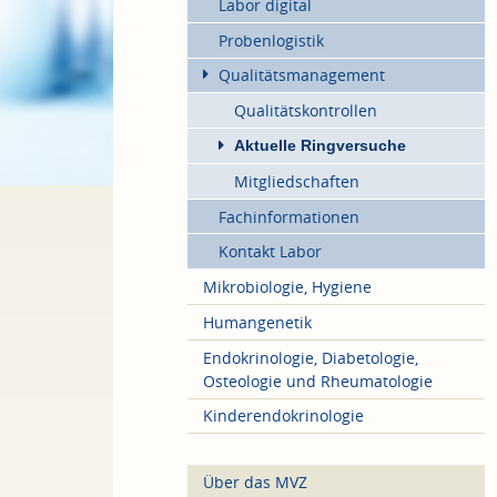
Labor digital
Probenlogistik
Qualitätsmanagement
Qualitätskontrollen
Aktuelle Ringversuche
Mitgliedschaften
Fachinformationen
Kontakt Labor
Mikrobiologie, Hygiene
Humangenetik
Endokrinologie, Diabetologie,
Osteologie und Rheumatologie
Kinderendokrinologie
Über das MVZ