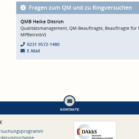
Fragen zum QM und zu Ringversuchen
QMB Heike Dittrich
Qualitätsmanagement, QM-Beauftragte, Beauftragte für 
MPBetreibV)
0231 9572-1480
E-Mail
KONTAKTE
CE
rsuchungsprogramm
rderungsscheine