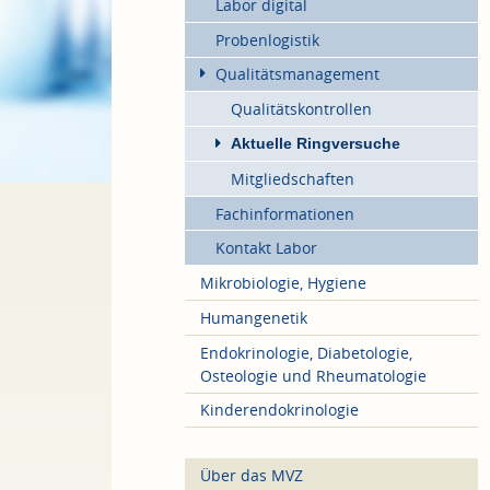
Labor digital
Probenlogistik
Qualitätsmanagement
Qualitätskontrollen
Aktuelle Ringversuche
Mitgliedschaften
Fachinformationen
Kontakt Labor
Mikrobiologie, Hygiene
Humangenetik
Endokrinologie, Diabetologie,
Osteologie und Rheumatologie
Kinderendokrinologie
Über das MVZ