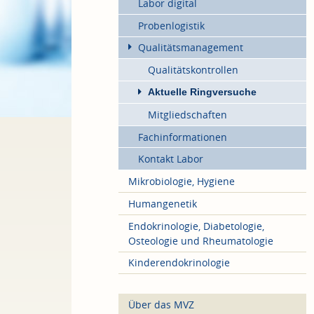
Labor digital
Probenlogistik
Qualitätsmanagement
Qualitätskontrollen
Aktuelle Ringversuche
Mitgliedschaften
Fachinformationen
Kontakt Labor
Mikrobiologie, Hygiene
Humangenetik
Endokrinologie, Diabetologie,
Osteologie und Rheumatologie
Kinderendokrinologie
Über das MVZ