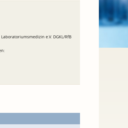
d Laboratoriumsmedizin e.V. DGKL/RfB
en: