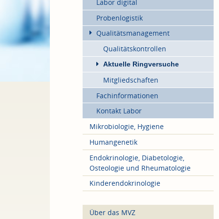
Labor digital
Probenlogistik
Qualitätsmanagement
Qualitätskontrollen
Aktuelle Ringversuche
Mitgliedschaften
Fachinformationen
Kontakt Labor
Mikrobiologie, Hygiene
Humangenetik
Endokrinologie, Diabetologie,
Osteologie und Rheumatologie
Kinderendokrinologie
Über das MVZ