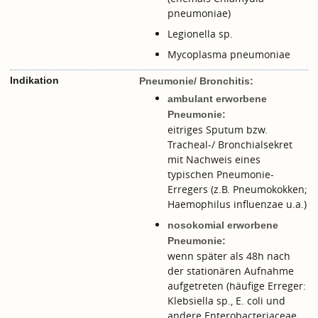
pneumoniae)
Legionella sp.
Mycoplasma pneumoniae
Indikation
Pneumonie/ Bronchitis:
ambulant erworbene
Pneumonie:
eitriges Sputum bzw.
Tracheal-/ Bronchialsekret
mit Nachweis eines
typischen Pneumonie-
Erregers (z.B. Pneumokokken;
Haemophilus influenzae u.a.)
nosokomial erworbene
Pneumonie:
wenn später als 48h nach
der stationären Aufnahme
aufgetreten (häufige Erreger:
Klebsiella sp., E. coli und
andere Enterobacteriaceae