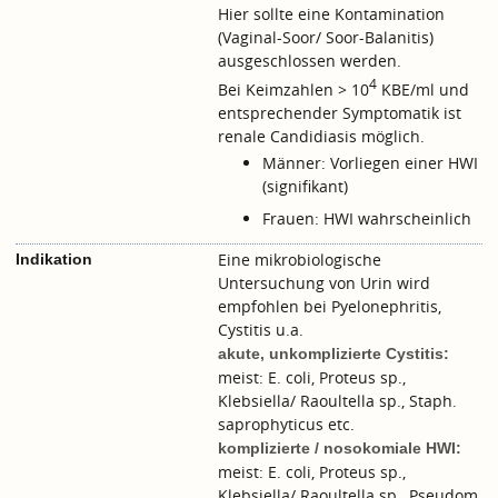
Hier sollte eine Kontamination
(Vaginal-Soor/ Soor-Balanitis)
ausgeschlossen werden.
4
Bei Keimzahlen > 10
KBE/ml und
entsprechender Symptomatik ist
renale Candidiasis möglich.
Männer: Vorliegen einer HWI
(signifikant)
Frauen: HWI wahrscheinlich
Eine mikrobiologische
Indikation
Untersuchung von Urin wird
empfohlen bei Pyelonephritis,
Cystitis u.a.
akute, unkomplizierte Cystitis:
meist: E. coli, Proteus sp.,
Klebsiella/ Raoultella sp., Staph.
saprophyticus etc.
komplizierte / nosokomiale HWI:
meist: E. coli, Proteus sp.,
Klebsiella/ Raoultella sp., Pseudom.