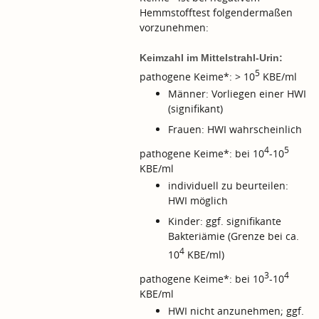
Hemmstofftest folgendermaßen
vorzunehmen:
Keimzahl im Mittelstrahl-Urin:
5
pathogene Keime*: > 10
KBE/ml
Männer: Vorliegen einer HWI
(signifikant)
Frauen: HWI wahrscheinlich
4
5
pathogene Keime*: bei 10
-10
KBE/ml
individuell zu beurteilen:
HWI möglich
Kinder: ggf. signifikante
Bakteriämie (Grenze bei ca.
4
10
KBE/ml)
3
4
pathogene Keime*: bei 10
-10
KBE/ml
HWI nicht anzunehmen; ggf.