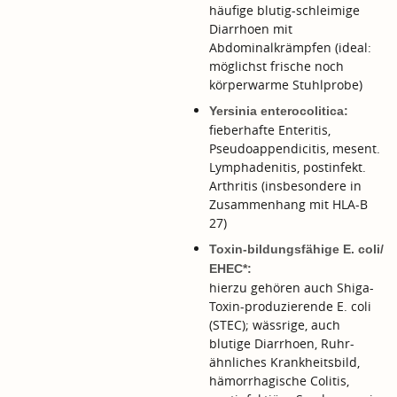
häufige blutig-schleimige
Diarrhoen mit
Abdominalkrämpfen (ideal:
möglichst frische noch
körperwarme Stuhlprobe)
Yersinia enterocolitica:
fieberhafte Enteritis,
Pseudoappendicitis, mesent.
Lymphadenitis, postinfekt.
Arthritis (insbesondere in
Zusammenhang mit HLA-B
27)
Toxin-bildungsfähige E. coli/
EHEC*:
hierzu gehören auch Shiga-
Toxin-produzierende E. coli
(STEC); wässrige, auch
blutige Diarrhoen, Ruhr-
ähnliches Krankheitsbild,
hämorrhagische Colitis,