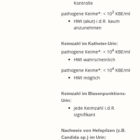
Kontrolle
3
pathogene Keime*: < 10
KBE/ml
HWI (akut) i.d.R. kaum
anzunehmen
Keimzahl im Katheter-Urin:
4
pathogene Keime*: > 10
KBE/ml
HWI wahrscheinlich
4
pathogene Keime*: < 10
KBE/ml
HWI möglich
Keimzahl im Blasenpunktions-
Urin:
jede Keimzahl i.d.R.
signifikant
Nachweis von Hefepilzen (z.B.
Candida sp.) im Urin: