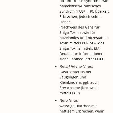
postinfektiöse Syndrome wie
hämolytisch-urämisches
Syndrom (HUS/ TTP), Übelkeit,
Erbrechen, jedoch selten
Fieber.
(Nachweis des Gens für
Shiga-Toxin sowie für
hitzelabiles und hitzestabiles
Toxin mittels PCR bzw. des
Shiga-Toxins mittels EIA)
Detaillierte Informationen
siehe
LabmedLetter EHEC
.
Rota-/ Adeno-Virus:
Gastroenteritis bei
Säuglingen und
Kleinkindern, ggf. auch
Erwachsene (Nachweis
mittels PCR)
Noro-Virus
wässrige Diarrhoe mit
heftigem Erbrechen, wenn