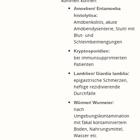
kommen können:
Amoeben/ Entamoeba
histolytica:
Amöbenkolitis, akute
Amöbendysenterie, Stuhl mit
Blut- und
Schleimbeimengungen
Kryptosporidien:
bei immunsupprimierten
Patienten
Lamblien/ Giardia lamblia:
epigastrische Schmerzen,
heftige rezidivierende
Durchfälle
Würmer/ Wurmeier:
nach
Umgebungskontamination
mit fäkal kontaminiertem
Boden, Nahrungsmittel,
Wasser etc.