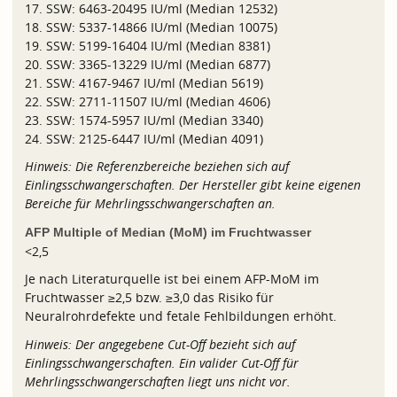
17. SSW: 6463-20495 IU/ml (Median 12532)
18. SSW: 5337-14866 IU/ml (Median 10075)
19. SSW: 5199-16404 IU/ml (Median 8381)
20. SSW: 3365-13229 IU/ml (Median 6877)
21. SSW: 4167-9467 IU/ml (Median 5619)
22. SSW: 2711-11507 IU/ml (Median 4606)
23. SSW: 1574-5957 IU/ml (Median 3340)
24. SSW: 2125-6447 IU/ml (Median 4091)
Hinweis: Die Referenzbereiche beziehen sich auf
Einlingsschwangerschaften. Der Hersteller gibt keine eigenen
Bereiche für Mehrlingsschwangerschaften an.
AFP Multiple of Median (MoM) im Fruchtwasser
<2,5
Je nach Literaturquelle ist bei einem AFP-MoM im
Fruchtwasser ≥2,5 bzw. ≥3,0 das Risiko für
Neuralrohrdefekte und fetale Fehlbildungen erhöht.
Hinweis: Der angegebene Cut-Off bezieht sich auf
Einlingsschwangerschaften. Ein valider Cut-Off für
Mehrlingsschwangerschaften liegt uns nicht vor.