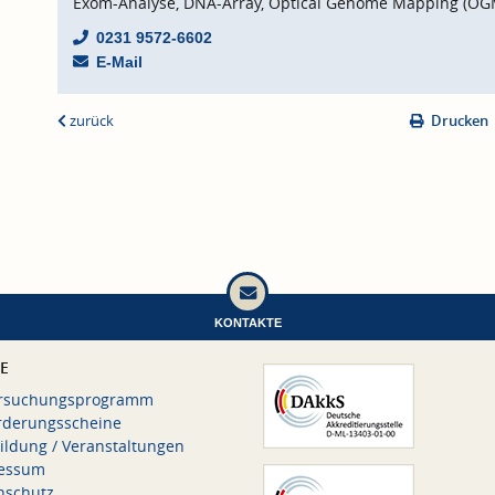
Exom-Analyse, DNA-Array, Optical Genome Mapping (OG
0231 9572-6602
E-Mail
zurück
Drucken
KONTAKTE
CE
rsuchungsprogramm
rderungsscheine
ildung / Veranstaltungen
essum
nschutz