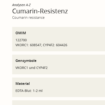
Analysen A-Z
Cumarin-Resistenz
Coumarin resistance
OMIM
122700
VKORC1: 608547, CYP4F2: 604426
Gensymbole
VKORC1 und CYP4F2
Material
EDTA-Blut: 1-2 ml