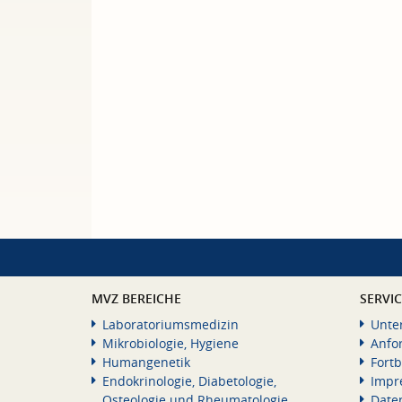
MVZ BEREICHE
SERVI
Laboratoriumsmedizin
Unte
Mikrobiologie, Hygiene
Anfo
Humangenetik
Fortb
Endokrinologie, Diabetologie,
Impr
Osteologie und Rheumatologie
Date