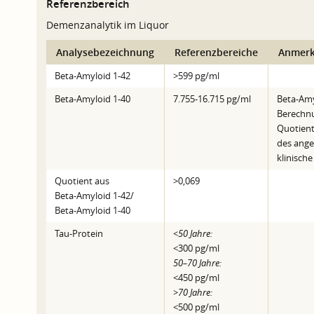
Referenzbereich
Demenzanalytik im Liquor
Analysebezeichnung
Referenzbereiche
Anmer
Beta-Amyloid 1-42
>599 pg/ml
Beta-Amyloid 1-40
7.755-16.715 pg/ml
Beta-Amy
Berechnu
Quotient
des ange
klinische
Quotient aus
>0,069
Beta-Amyloid 1-42/
Beta-Amyloid 1-40
Tau-Protein
<50 Jahre:
<300 pg/ml
50–70 Jahre:
<450 pg/ml
>70 Jahre:
<500 pg/ml