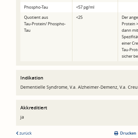
Phospho-Tau
<57 pg/ml
Quotient aus
<25
Der ange
Tau-Protein/ Phospho-
Protein 
Tau
dann mit
Spezifit
einer Cre
Tau-Prot
sicher be
Indikation
Dementielle Syndrome, V.a. Alzheimer-Demenz, V.a. Creut
Akkreditiert
ja
zurück
Drucken