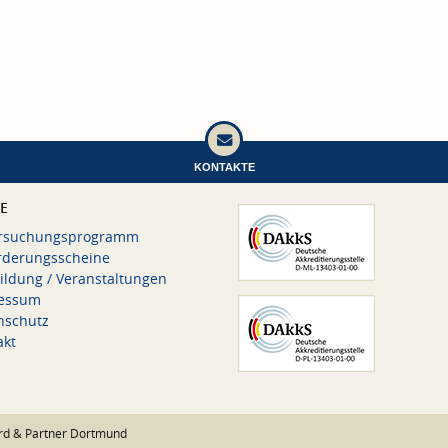
KONTAKTE
CE
rsuchungsprogramm
rderungsscheine
ildung / Veranstaltungen
essum
nschutz
akt
rd & Partner Dortmund