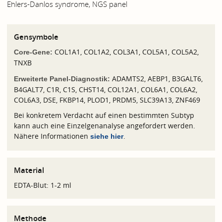
Ehlers-Danlos syndrome, NGS panel
Gensymbole
COL1A1, COL1A2, COL3A1, COL5A1, COL5A2,
Core-Gene:
TNXB
ADAMTS2, AEBP1, B3GALT6,
Erweiterte Panel-Diagnostik:
B4GALT7, C1R, C1S, CHST14, COL12A1, COL6A1, COL6A2,
COL6A3, DSE, FKBP14, PLOD1, PRDM5, SLC39A13, ZNF469
Bei konkretem Verdacht auf einen bestimmten Subtyp
kann auch eine Einzelgenanalyse angefordert werden.
Nähere Informationen
.
siehe hier
Material
EDTA-Blut: 1-2 ml
Methode