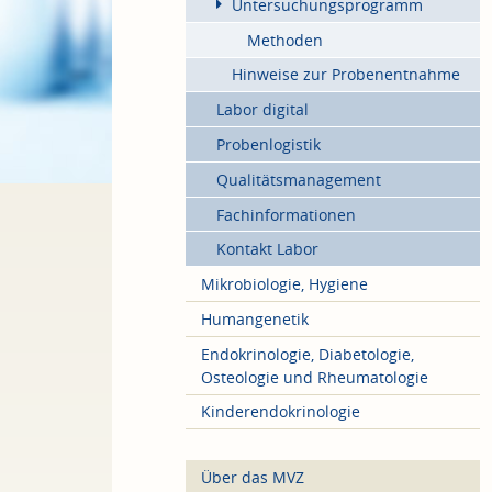
Untersuchungsprogramm
Methoden
Hinweise zur Probenentnahme
Labor digital
Probenlogistik
Qualitätsmanagement
Fachinformationen
Kontakt Labor
Mikrobiologie, Hygiene
Humangenetik
Endokrinologie, Diabetologie,
Osteologie und Rheumatologie
Kinderendokrinologie
Über das MVZ