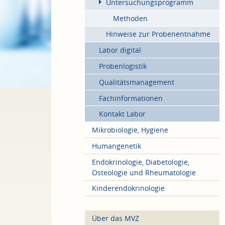
Untersuchungsprogramm
Methoden
Hinweise zur Probenentnahme
Labor digital
Probenlogistik
Qualitätsmanagement
Fachinformationen
Kontakt Labor
Mikrobiologie, Hygiene
Humangenetik
Endokrinologie, Diabetologie,
Osteologie und Rheumatologie
Kinderendokrinologie
Über das MVZ