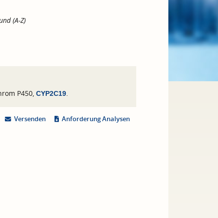
und (A-Z)
chrom P450,
.
CYP2C19
Versenden
Anforderung Analysen