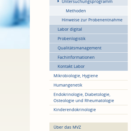
Untersuchungsprogramm
Methoden
Hinweise zur Probenentnahme
Labor digital
Probenlogistik
Qualitätsmanagement
Fachinformationen
Kontakt Labor
Mikrobiologie, Hygiene
Humangenetik
Endokrinologie, Diabetologie,
Osteologie und Rheumatologie
Kinderendokrinologie
Über das MVZ