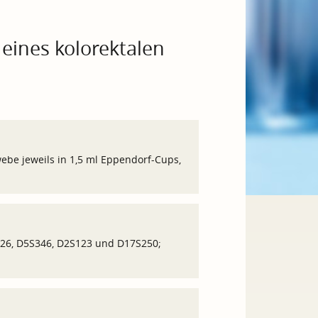
t eines kolorektalen
ebe jeweils in 1,5 ml Eppendorf-Cups,
26, D5S346, D2S123 und D17S250;