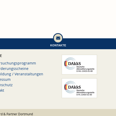
KONTAKTE
CE
rsuchungsprogramm
rderungsscheine
ildung / Veranstaltungen
essum
nschutz
akt
rd & Partner Dortmund