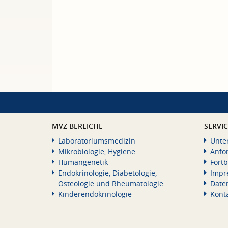
MVZ BEREICHE
SERVI
Laboratoriumsmedizin
Unte
Mikrobiologie, Hygiene
Anfo
Humangenetik
Fortb
Endokrinologie, Diabetologie,
Impr
Osteologie und Rheumatologie
Date
Kinderendokrinologie
Kont