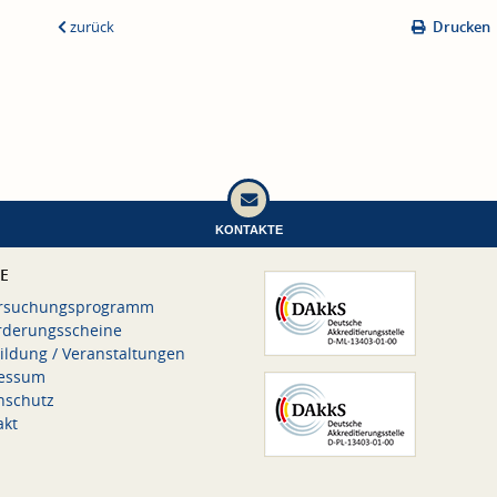
zurück
Drucken
KONTAKTE
CE
rsuchungsprogramm
rderungsscheine
ildung / Veranstaltungen
essum
nschutz
akt