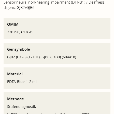
Sensorineural non-hearing impairment (DFNB1) / Deafness,
digenic GJB2/GJB6
OMIM
220290, 612645
Gensymbole
GJB2 (CX26) (12101), GJB6 (CX30) (604418)
Material
EDTA-Blut: 1-2 ml
Methode
Stufendiagnostik: