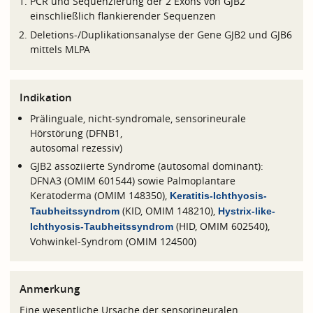
PCR und Sequenzierung der 2 Exons von GJB2
einschließlich flankierender Sequenzen
Deletions-/Duplikationsanalyse der Gene GJB2 und GJB6
mittels MLPA
Indikation
Prälinguale, nicht-syndromale, sensorineurale
Hörstörung (DFNB1,
autosomal rezessiv)
GJB2 assoziierte Syndrome (autosomal dominant):
DFNA3 (OMIM 601544) sowie Palmoplantare
Keratoderma (OMIM 148350),
Keratitis-Ichthyosis-
(KID, OMIM 148210),
Taubheitssyndrom
Hystrix-like-
(HID, OMIM 602540),
Ichthyosis-Taubheitssyndrom
Vohwinkel-Syndrom (OMIM 124500)
Anmerkung
Eine wesentliche Ursache der sensorineuralen