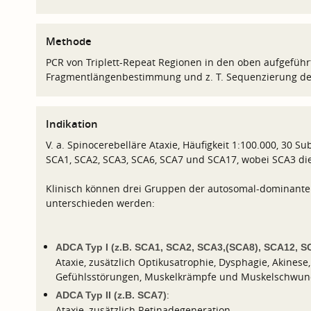
Methode
PCR von Triplett-Repeat Regionen in den oben aufgefüh
Fragmentlängenbestimmung und z. T. Sequenzierung de
Indikation
V. a. Spinocerebelläre Ataxie, Häufigkeit 1:100.000, 30 Su
SCA1, SCA2, SCA3, SCA6, SCA7 und SCA17, wobei SCA3 die 
Klinisch können drei Gruppen der autosomal-dominanten 
unterschieden werden:
ADCA Typ I (z.B. SCA1, SCA2, SCA3,(SCA8), SCA12, S
Ataxie, zusätzlich Optikusatrophie, Dysphagie, Akinese
Gefühlsstörungen, Muskelkrämpfe und Muskelschwun
:
ADCA Typ II (z.B. SCA7)
Ataxie, zusätzlich Retinadegeneration