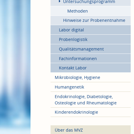
Untersuchungsprogramm
Methoden
Hinweise zur Probenentnahme
Labor digital
Probenlogistik
Qualitätsmanagement
Fachinformationen
Kontakt Labor
Mikrobiologie, Hygiene
Humangenetik
Endokrinologie, Diabetologie,
Osteologie und Rheumatologie
Kinderendokrinologie
Über das MVZ