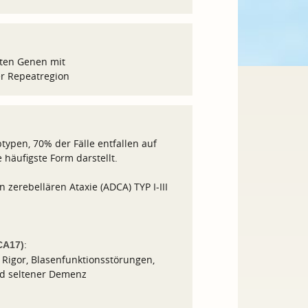
rten Genen mit
r Repeatregion
btypen, 70% der Fälle entfallen auf
häufigste Form darstellt.
zerebellären Ataxie (ADCA) TYP I-III
:
CA17)
, Rigor, Blasenfunktionsstörungen,
d seltener Demenz