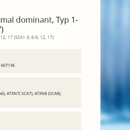
omal dominant, Typ 1-
7)
12, 17 (SCA1-3, 6-8, 12, 17)
, 607136
6), ATXN7( SCA7), ATXN8 (SCA8),