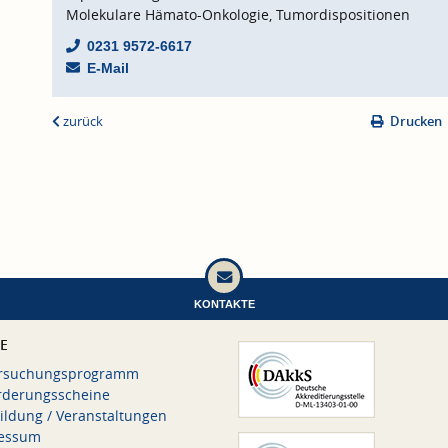
Molekulare Hämato-Onkologie, Tumordispositionen
0231 9572-6617
E-Mail
zurück
Drucken
KONTAKTE
CE
rsuchungsprogramm
rderungsscheine
ildung / Veranstaltungen
essum