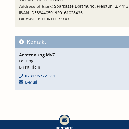
Sparkasse Dortmund, Freistuhl 2, 441
Address of bank:
DE88440501990161028436
IBAN:
DORTDE33XXX
BIC/SWIFT:
Kontakt
Abrechnung MVZ
Leitung
Birgit Klein
0231 9572-5511
E-Mail
KONTAKTE