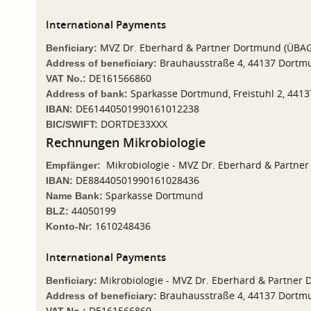
International Payments
MVZ Dr. Eberhard & Partner Dortmund (ÜBA
Benficiary:
Brauhausstraße 4, 44137 Dortm
Address of beneficiary:
DE161566860
VAT No.:
Sparkasse Dortmund, Freistuhl 2, 441
Address of bank:
DE61440501990161012238
IBAN:
DORTDE33XXX
BIC/SWIFT:
Rechnungen Mikrobiologie
Mikrobiologie - MVZ Dr. Eberhard & Partne
Empfänger:
DE88440501990161028436
IBAN:
Sparkasse Dortmund
Name Bank:
44050199
BLZ:
1610248436
Konto-Nr:
International Payments
Mikrobiologie - MVZ Dr. Eberhard & Partner
Benficiary:
Brauhausstraße 4, 44137 Dortm
Address of beneficiary:
DE161566860
VAT No.: