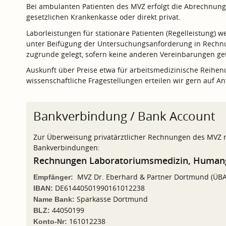
Bei ambulanten Patienten des MVZ erfolgt die Abrechnun
gesetzlichen Krankenkasse oder direkt privat.
Laborleistungen für stationäre Patienten (Regelleistung)
unter Beifügung der Untersuchungsanforderung in Rechnun
zugrunde gelegt, sofern keine anderen Vereinbarungen ge
Auskunft über Preise etwa für arbeitsmedizinische Reihe
wissenschaftliche Fragestellungen erteilen wir gern auf An
Bankverbindung / Bank Account
Zur Überweisung privatärztlicher Rechnungen des MVZ n
Bankverbindungen:
Rechnungen Laboratoriumsmedizin, Humang
MVZ Dr. Eberhard & Partner Dortmund (ÜB
Empfänger:
DE61440501990161012238
IBAN:
Sparkasse Dortmund
Name Bank:
44050199
BLZ:
161012238
Konto-Nr: