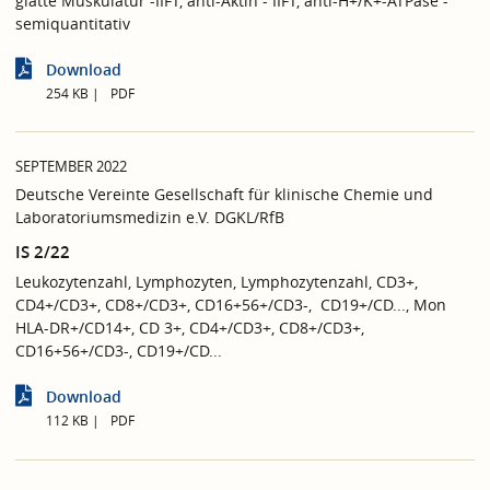
glatte Muskulatur -IIFT, anti-Aktin - IIFT, anti-H+/K+-ATPase -
semiquantitativ
Download
254 KB
PDF
SEPTEMBER 2022
Deutsche Vereinte Gesellschaft für klinische Chemie und
Laboratoriumsmedizin e.V. DGKL/RfB
IS 2/22
Leukozytenzahl, Lymphozyten, Lymphozytenzahl, CD3+,
CD4+/CD3+, CD8+/CD3+, CD16+56+/CD3-, CD19+/CD..., Mon
HLA-DR+/CD14+, CD 3+, CD4+/CD3+, CD8+/CD3+,
CD16+56+/CD3-, CD19+/CD...
Download
112 KB
PDF