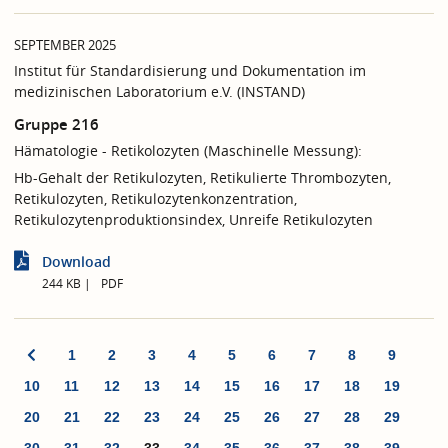
SEPTEMBER 2025
Institut für Standardisierung und Dokumentation im
medizinischen Laboratorium e.V. (INSTAND)
Gruppe 216
Hämatologie - Retikolozyten (Maschinelle Messung):
Hb-Gehalt der Retikulozyten, Retikulierte Thrombozyten,
Retikulozyten, Retikulozytenkonzentration,
Retikulozytenproduktionsindex, Unreife Retikulozyten
Download
244 KB
PDF
1
2
3
4
5
6
7
8
9
10
11
12
13
14
15
16
17
18
19
20
21
22
23
24
25
26
27
28
29