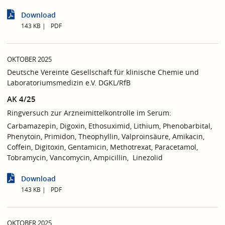
Download
143 KB
PDF
OKTOBER 2025
Deutsche Vereinte Gesellschaft für klinische Chemie und
Laboratoriumsmedizin e.V. DGKL/RfB
AK 4/25
Ringversuch zur Arzneimittelkontrolle im Serum:
Carbamazepin, Digoxin, Ethosuximid, Lithium, Phenobarbital,
Phenytoin, Primidon, Theophyllin, Valproinsäure, Amikacin,
Coffein, Digitoxin, Gentamicin, Methotrexat, Paracetamol,
Tobramycin, Vancomycin, Ampicillin, Linezolid
Download
143 KB
PDF
OKTOBER 2025