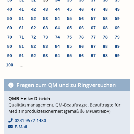
30
31
32
33
34
35
36
37
38
39
40
41
42
43
44
45
46
47
48
49
50
51
52
53
54
55
56
57
58
59
60
61
62
63
64
65
66
67
68
69
70
71
72
73
74
75
76
77
78
79
80
81
82
83
84
85
86
87
88
89
90
91
92
93
94
95
96
97
98
99
100
…
Fragen zum QM und zu Ringversuchen
QMB Heike Dittrich
Qualitätsmanagement, QM-Beauftragte, Beauftragte für
Medizinproduktesicherheit (gemäß §6 MPBetreibV)
0231 9572-1480
E-Mail