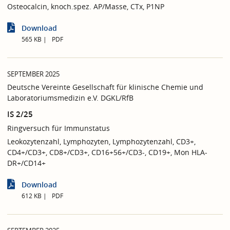
Osteocalcin, knoch.spez. AP/Masse, CTx, P1NP
Download
565 KB
PDF
SEPTEMBER 2025
Deutsche Vereinte Gesellschaft für klinische Chemie und
Laboratoriumsmedizin e.V. DGKL/RfB
IS 2/25
Ringversuch für Immunstatus
Leokozytenzahl, Lymphozyten, Lymphozytenzahl, CD3+,
CD4+/CD3+, CD8+/CD3+, CD16+56+/CD3-, CD19+, Mon HLA-
DR+/CD14+
Download
612 KB
PDF