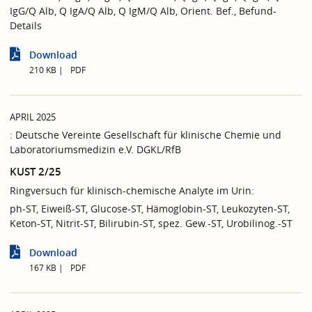
IgG/Q Alb, Q IgA/Q Alb, Q IgM/Q Alb, Orient. Bef., Befund-
Details
Download
210 KB
PDF
APRIL 2025
: Deutsche Vereinte Gesellschaft für klinische Chemie und
Laboratoriumsmedizin e.V. DGKL/RfB
KUST 2/25
Ringversuch für klinisch-chemische Analyte im Urin:
ph-ST, Eiweiß-ST, Glucose-ST, Hämoglobin-ST, Leukozyten-ST,
Keton-ST, Nitrit-ST, Bilirubin-ST, spez. Gew.-ST, Urobilinog.-ST
Download
167 KB
PDF