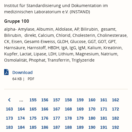
Institut für Standardisierung und Dokumentation im
medizinischen Laboratorium e.V. (INSTAND)
Gruppe 100
alpha- Amylase, Albumin, Aldolase, AP, Bilirubin, gesamt,
Bilirubin, direkt, Calcium, Chlorid, Cholesterin, Cholinesterase,
CK, Eisen, Gesamt-Eiweiss, GLDH, Glucose, GGT, GOT, GPT,
Harnsäure, Harnstoff, HBDH, IgA, IgG, IgM, Kalium, Kreatinin,
Kupfer, Lactat, Lipase, LDH, Lithium, Magnesium, Natrium,
Osmolalität, Phophat, Transferrin, Triglyzeride
Download
64 KB
PDF
…
155
156
157
158
159
160
161
162
163
164
165
166
167
168
169
170
171
172
173
174
175
176
177
178
179
180
181
182
183
184
185
186
187
188
189
190
191
192