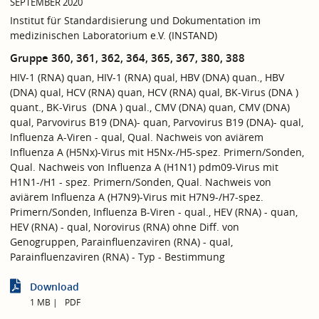
SEPTEMBER 2020
Institut für Standardisierung und Dokumentation im
medizinischen Laboratorium e.V. (INSTAND)
Gruppe 360, 361, 362, 364, 365, 367, 380, 388
HIV-1 (RNA) quan, HIV-1 (RNA) qual, HBV (DNA) quan., HBV
(DNA) qual, HCV (RNA) quan, HCV (RNA) qual, BK-Virus (DNA )
quant., BK-Virus (DNA ) qual., CMV (DNA) quan, CMV (DNA)
qual, Parvovirus B19 (DNA)- quan, Parvovirus B19 (DNA)- qual,
Influenza A-Viren - qual, Qual. Nachweis von aviärem
Influenza A (H5Nx)-Virus mit H5Nx-/H5-spez. Primern/Sonden,
Qual. Nachweis von Influenza A (H1N1) pdm09-Virus mit
H1N1-/H1 - spez. Primern/Sonden, Qual. Nachweis von
aviärem Influenza A (H7N9)-Virus mit H7N9-/H7-spez.
Primern/Sonden, Influenza B-Viren - qual., HEV (RNA) - quan,
HEV (RNA) - qual, Norovirus (RNA) ohne Diff. von
Genogruppen, Parainfluenzaviren (RNA) - qual,
Parainfluenzaviren (RNA) - Typ - Bestimmung
Download
1 MB
PDF