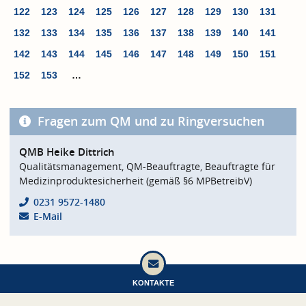
122
123
124
125
126
127
128
129
130
131
132
133
134
135
136
137
138
139
140
141
142
143
144
145
146
147
148
149
150
151
152
153
…
Fragen zum QM und zu Ringversuchen
QMB Heike Dittrich
Qualitätsmanagement, QM-Beauftragte, Beauftragte für
Medizinproduktesicherheit (gemäß §6 MPBetreibV)
0231 9572-1480
E-Mail
KONTAKTE