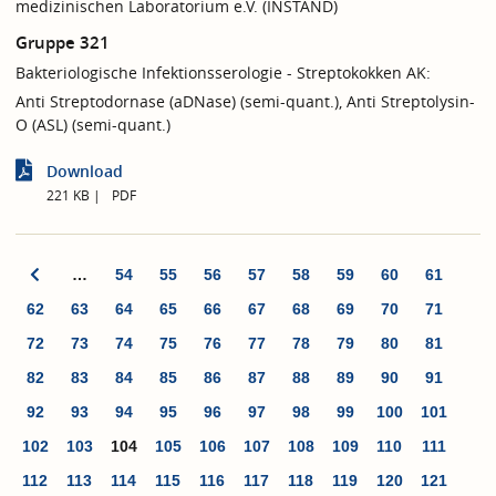
medizinischen Laboratorium e.V. (INSTAND)
Gruppe 321
Bakteriologische Infektionsserologie - Streptokokken AK:
Anti Streptodornase (aDNase) (semi-quant.), Anti Streptolysin-
O (ASL) (semi-quant.)
Download
221 KB
PDF
…
54
55
56
57
58
59
60
61
62
63
64
65
66
67
68
69
70
71
72
73
74
75
76
77
78
79
80
81
82
83
84
85
86
87
88
89
90
91
92
93
94
95
96
97
98
99
100
101
102
103
104
105
106
107
108
109
110
111
112
113
114
115
116
117
118
119
120
121