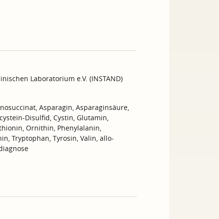
inischen Laboratorium e.V. (INSTAND)
ninosuccinat, Asparagin, Asparaginsäure,
ystein-Disulfid, Cystin, Glutamin,
thionin, Ornithin, Phenylalanin,
n, Tryptophan, Tyrosin, Valin, allo-
sdiagnose