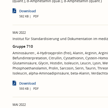
(quant.), d-Amphetamin (qual.), d-Amphetamin (quant.)
Download
582 KB
PDF
MAI 2022
Institut für Standardisierung und Dokumentation im mediz
Gruppe 710
Aminosäuren:, 4-Hydroxyprolin (frei), Alanin, Arginin, Argi
Befundinterpretation, Citrullin, Cystathionin, Cystein-Homoc
Glutaminsäure, Glycin, Histidin, Isoleucin, Leucin, Lysin, Me
Phosphoethanolamin, Prolin, Sarcosin, Serin, Taurin, Threoni
Isoleucin, alpha-Aminoadipinsäure, beta-Alanin, Verdacht
Download
593 KB
PDF
MAI 2022