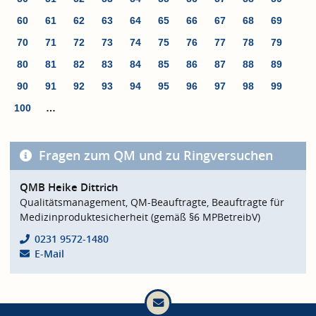
60
61
62
63
64
65
66
67
68
69
70
71
72
73
74
75
76
77
78
79
80
81
82
83
84
85
86
87
88
89
90
91
92
93
94
95
96
97
98
99
100
…
Fragen zum QM und zu Ringversuchen
QMB Heike Dittrich
Qualitätsmanagement, QM-Beauftragte, Beauftragte für
Medizinproduktesicherheit (gemäß §6 MPBetreibV)
0231 9572-1480
E-Mail