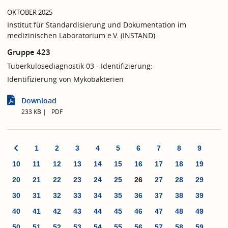
OKTOBER 2025
Institut für Standardisierung und Dokumentation im
medizinischen Laboratorium e.V. (INSTAND)
Gruppe 423
Tuberkulosediagnostik 03 - Identifizierung:
Identifizierung von Mykobakterien
Download
233 KB
PDF
1
2
3
4
5
6
7
8
9
10
11
12
13
14
15
16
17
18
19
20
21
22
23
24
25
26
27
28
29
30
31
32
33
34
35
36
37
38
39
40
41
42
43
44
45
46
47
48
49
50
51
52
53
54
55
56
57
58
59